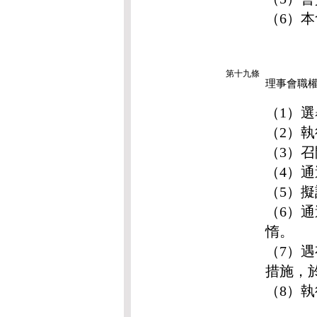
（6）
第十九條
理事會職
（1）
（2）
（3）
（4）
（5）
（6）
惰。
（7）
措施，
（8）