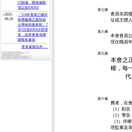
已額滿，開放備取
登記至8月8日
第七條
會員非因
2025-
「114年度第三梯次
06-26
址或主體
喪禮服務乙級技術
士學術科衝刺班」7
月1日至8月8日受理
第八條
名，請本會會員踴
本會會員
躍報名參加
現任職員
更多最新訊息......
第九條
本會之
權，每
代表
第十條
費者，在
（1）勸告
（2）警
（3）停
理監事及