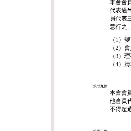
本會會
代表過
員代表
意行之
（1）
（2）
（3）
（4）
第廿九條
本會會
他會員
不得超