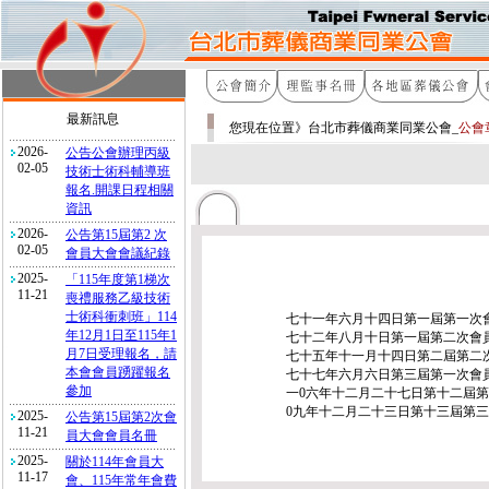
最新訊息
您現在位置》台北市葬儀商業同業公會_
公會
2026-
公告公會辦理丙級
02-05
技術士術科輔導班
報名.開課日程相關
資訊
2026-
公告第15屆第2 次
02-05
會員大會會議紀錄
2025-
「115年度第1梯次
11-21
喪禮服務乙級技術
士術科衝刺班」114
七十一年六月十四日第一屆第
年12月1日至115年1
七十二年八月十日第一屆第二次
月7日受理報名，請
七十五年十一月十四日第二屆第
本會會員踴躍報名
七十七年六月六日第三屆第一
參加
一0六年十二月二十七日第十二屆
0九年十二月二十三日第十三屆
2025-
公告第15屆第2次會
11-21
員大會會員名冊
2025-
關於114年會員大
11-17
會、115年常年會費