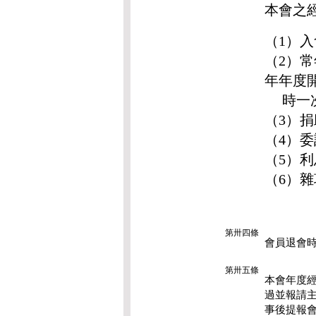
本會之
（1）
（2）
年年度
時一次
（3）
（4）
（5）
（6）
第卅四條
會員退會
第卅五條
本會年度
過並報請
事後提報