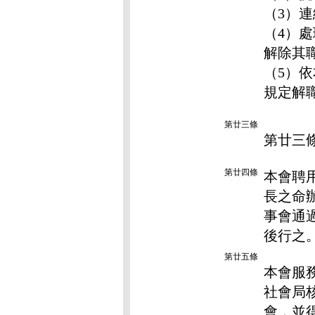
（3）
（4）
解除其
（5）
規定解
第廿三條
第廿三
第廿四條
本會聘
長之命
事會通
後行之
第廿五條
本會服
社會局
會，並