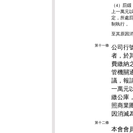
（4）罰
上一萬元
定，所處
制執行，
至其原因
第十一條
公司行
者，於
費繳納
管機關
議，報
一萬元
繳公庫
照商業
因消滅
第十二條
本會會