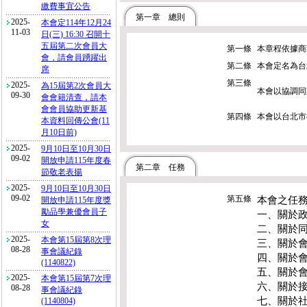
繳費事宜公告
第一章 總則
2025-
本會定114年12月24
11-03
日(三) 16:30 召開十
五屆第二次會員大
第一條
本章程依據商
會，請會員踴躍出
第二條
本會定名為台北
席
第三條
2025-
為15屆第2次會員大
本會以協調同
09-30
會會籍清查，請本
會會員協助更新基
第四條
本會以台北市
本資料回傳公會(11
月10日前)
2025-
9月10日至10月30日
09-02
開放申請115年度春
第二章
任務
節敬老表揚
2025-
9月10日至10月30日
09-02
第五條
本會之任
開放申請115年度獎
勵品學兼優會員子
一、關於
女
二、關於
2025-
本會第15屆第8次理
三、關於
08-28
事會議紀錄
四、關於
(1140822)
五、關於
2025-
本會第15屆第7次理
六、關於
08-28
事會議紀錄
七、關於
(1140804)