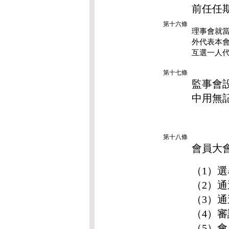
前任任
第十六條
理事會就
外代表本
互選一人
第十七條
監事會
中用無
第十八條
會員大
（1）
（2）
（3）
（4）
（5）