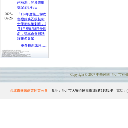
已額滿，開放備取
登記至8月8日
2025-
「114年度第三梯次
06-26
喪禮服務乙級技術
士學術科衝刺班」7
月1日至8月8日受理
名，請本會會員踴
躍報名參加
更多最新訊息......
Copyright © 2007 中華民國_台北市葬儀商業
台北市葬儀商業同業公會
會址：台北市大安區臥龍街188巷11號2樓 電話：(02)2732-357