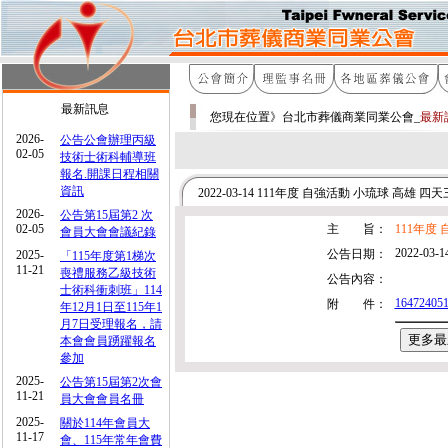
最新訊息
您現在位置》台北市葬儀商業同業公會_
最新
2026-
公告公會辦理丙級
02-05
技術士術科輔導班
報名.開課日程相關
資訊
2022-03-14 111年度 自強活動 小琉球 高雄 四
2026-
公告第15屆第2 次
02-05
主 旨：
111年度
會員大會會議紀錄
2022-03-1
公告日期：
2025-
「115年度第1梯次
11-21
喪禮服務乙級技術
公告內容：
士術科衝刺班」114
164724051
附 件：
年12月1日至115年1
月7日受理報名，請
本會會員踴躍報名
參加
2025-
公告第15屆第2次會
11-21
員大會會員名冊
2025-
關於114年會員大
11-17
會、115年常年會費