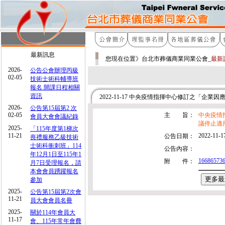
最新訊息
您現在位置》台北市葬儀商業同業公會_
最新
2026-
公告公會辦理丙級
02-05
技術士術科輔導班
報名.開課日程相關
資訊
2022-11-17 中央疫情指揮中心修訂之「企業
2026-
公告第15屆第2 次
02-05
主 旨：
中央疫情
會員大會會議紀錄
議停止適
2025-
「115年度第1梯次
11-21
2022-11-1
公告日期：
喪禮服務乙級技術
士術科衝刺班」114
公告內容：
年12月1日至115年1
166865736
附 件：
月7日受理報名，請
本會會員踴躍報名
參加
2025-
公告第15屆第2次會
11-21
員大會會員名冊
2025-
關於114年會員大
11-17
會、115年常年會費