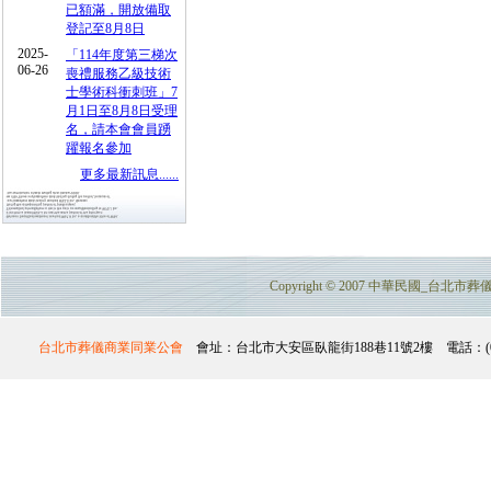
已額滿，開放備取
登記至8月8日
2025-
「114年度第三梯次
06-26
喪禮服務乙級技術
士學術科衝刺班」7
月1日至8月8日受理
名，請本會會員踴
躍報名參加
更多最新訊息......
Copyright © 2007 中華民國_台北市葬儀商業
台北市葬儀商業同業公會
會址：台北市大安區臥龍街188巷11號2樓 電話：(02)2732-357